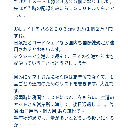
たけど１メートル弱×３辺×５個になりました。
先ほど当時の記録をみたら１５００ドルくらいで
した。
JALサイトを見ると２０３cm(３辺)１個２万円で
すね。
日系だとコードシェアなら国内も国際線規定が適
用されるとおもいます。
タクシーで空港まで運んで、日本の空港からは宅
配便っていうことはどうでしょうか。
因みにヤマトさんに頼む際は箱単位でなくて、１
品ごとの通関のためのリストを書きます。大変で
す。
帰国時に税関でリストにはんこをもらい、空港の
ヤマトさん営業所に渡して、後日通過します。普
通は(日用品・個人用)あら無税です。
手荷物超過でも、量が多いとどういう扱いになる
か・・・・