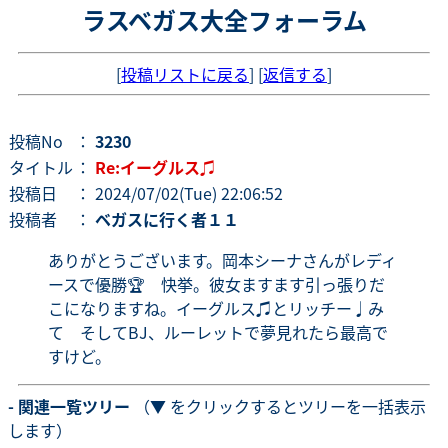
ラスベガス大全フォーラム
[
投稿リストに戻る
] [
返信する
]
投稿No
：
3230
タイトル
：
Re:イーグルス♫
投稿日
： 2024/07/02(Tue) 22:06:52
投稿者
：
ベガスに行く者１１
ありがとうございます。岡本シーナさんがレディ
ースで優勝🏆 快挙。彼女ますます引っ張りだ
こになりますね。イーグルス♫とリッチー♩み
て そしてBJ、ルーレットで夢見れたら最高で
すけど。
- 関連一覧ツリー
（▼ をクリックするとツリーを一括表示
します）