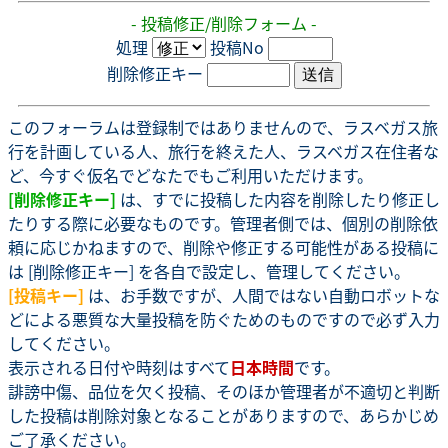
- 投稿修正/削除フォーム -
処理
投稿No
削除修正キー
このフォーラムは登録制ではありませんので、ラスベガス旅
行を計画している人、旅行を終えた人、ラスベガス在住者な
ど、今すぐ仮名でどなたでもご利用いただけます。
[削除修正キー]
は、すでに投稿した内容を削除したり修正し
たりする際に必要なものです。管理者側では、個別の削除依
頼に応じかねますので、削除や修正する可能性がある投稿に
は [削除修正キー] を各自で設定し、管理してください。
[投稿キー]
は、お手数ですが、人間ではない自動ロボットな
どによる悪質な大量投稿を防ぐためのものですので必ず入力
してください。
表示される日付や時刻はすべて
日本時間
です。
誹謗中傷、品位を欠く投稿、そのほか管理者が不適切と判断
した投稿は削除対象となることがありますので、あらかじめ
ご了承ください。