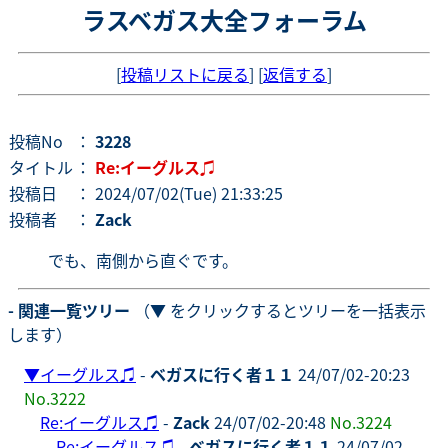
ラスベガス大全フォーラム
[
投稿リストに戻る
] [
返信する
]
投稿No
：
3228
タイトル
：
Re:イーグルス♫
投稿日
： 2024/07/02(Tue) 21:33:25
投稿者
：
Zack
でも、南側から直ぐです。
- 関連一覧ツリー
（▼ をクリックするとツリーを一括表示
します）
▼
イーグルス♫
-
ベガスに行く者１１
24/07/02-20:23
No.3222
Re:イーグルス♫
-
Zack
24/07/02-20:48
No.3224
Re:イーグルス♫
-
ベガスに行く者１１
24/07/02-