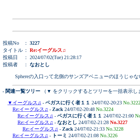
投稿No
：
3227
タイトル
：
Re:イーグルス♫
投稿日
： 2024/07/02(Tue) 21:28:17
投稿者
：
なおとし
Sphereの入口って北側のサンズアベニューのほうじ
- 関連一覧ツリー
（▼ をクリックするとツリーを一括表示し
▼
イーグルス♫
-
ベガスに行く者１１
24/07/02-20:23
No.322
Re:イーグルス♫
-
Zack
24/07/02-20:48
No.3224
Re:イーグルス♫
-
ベガスに行く者１１
24/07/02-21:00
No
Re:イーグルス♫
-
なおとし
24/07/02-21:28
No.3227
Re:イーグルス♫
-
Zack
24/07/02-21:33
No.3228
Re:イーグルス♫
-
トーミ
24/07/02-21:08
No.3226