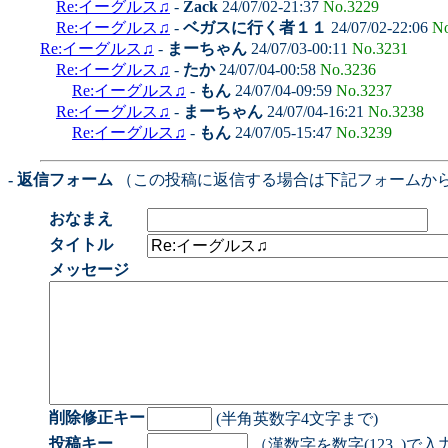
Re:イーグルス♫
-
Zack
24/07/02-21:37
No.3229
Re:イーグルス♫
-
ベガスに行く者１１
24/07/02-22:06
No
Re:イーグルス♫
-
まーちゃん
24/07/03-00:11
No.3231
Re:イーグルス♫
-
たか
24/07/04-00:58
No.3236
Re:イーグルス♫
-
もん
24/07/04-09:59
No.3237
Re:イーグルス♫
-
まーちゃん
24/07/04-16:21
No.3238
Re:イーグルス♫
-
もん
24/07/05-15:47
No.3239
- 返信フォーム
（この投稿に返信する場合は下記フォームか
おなまえ
タイトル
メッセージ
削除修正キー
(半角英数字4文字まで)
投稿キー
（漢数字を数字(123..)で