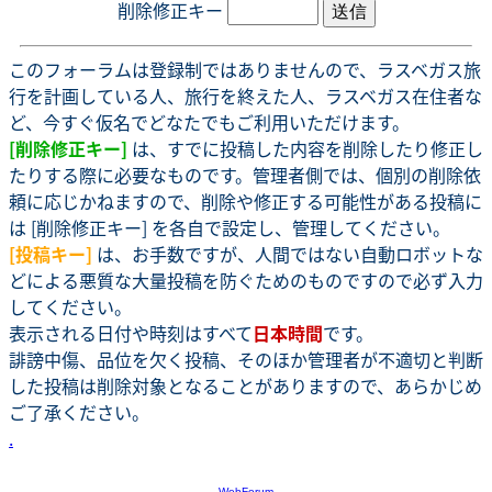
削除修正キー
このフォーラムは登録制ではありませんので、ラスベガス旅
行を計画している人、旅行を終えた人、ラスベガス在住者な
ど、今すぐ仮名でどなたでもご利用いただけます。
[削除修正キー]
は、すでに投稿した内容を削除したり修正し
たりする際に必要なものです。管理者側では、個別の削除依
頼に応じかねますので、削除や修正する可能性がある投稿に
は [削除修正キー] を各自で設定し、管理してください。
[投稿キー]
は、お手数ですが、人間ではない自動ロボットな
どによる悪質な大量投稿を防ぐためのものですので必ず入力
してください。
表示される日付や時刻はすべて
日本時間
です。
誹謗中傷、品位を欠く投稿、そのほか管理者が不適切と判断
した投稿は削除対象となることがありますので、あらかじめ
ご了承ください。
.
-
WebForum
-