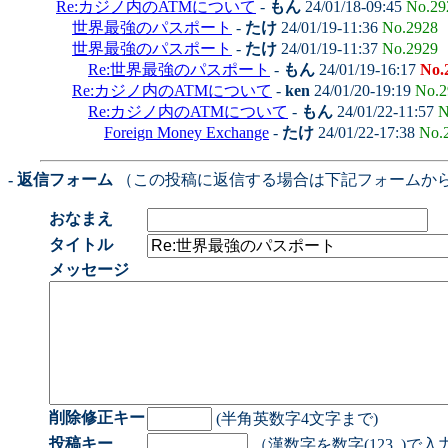
Re:カジノ内のATMについて
-
もん
24/01/18-09:45
No.29
世界最強のパスポート
-
たけ
24/01/19-11:36
No.2928
世界最強のパスポート
-
たけ
24/01/19-11:37
No.2929
Re:世界最強のパスポート
-
もん
24/01/19-16:17
No.
Re:カジノ内のATMについて
-
ken
24/01/20-19:19
No.2
Re:カジノ内のATMについて
-
もん
24/01/22-11:57
N
Foreign Money Exchange
-
たけ
24/01/22-17:38
No.
- 返信フォーム
（この投稿に返信する場合は下記フォームか
おなまえ
タイトル
メッセージ
削除修正キー
(半角英数字4文字まで)
投稿キー
（漢数字を数字(123..)で