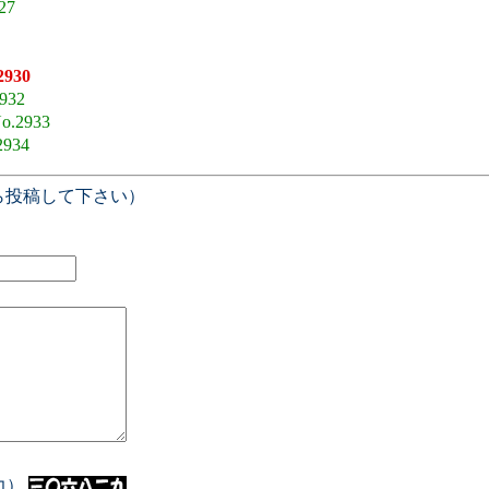
27
2930
932
o.2933
2934
ら投稿して下さい）
入力）