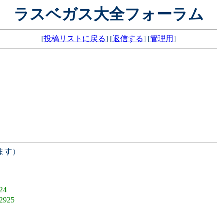
ラスベガス大全フォーラム
[
投稿リストに戻る
] [
返信する
] [
管理用
]
ます）
24
2925