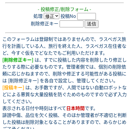
- 投稿修正/削除フォーム -
処理
投稿No
削除修正キー
このフォーラムは登録制ではありませんので、ラスベガス旅
行を計画している人、旅行を終えた人、ラスベガス在住者な
ど、今すぐ仮名でどなたでもご利用いただけます。
[削除修正キー]
は、すでに投稿した内容を削除したり修正し
たりする際に必要なものです。管理者側では、個別の削除依
頼に応じかねますので、削除や修正する可能性がある投稿に
は [削除修正キー] を各自で設定し、管理してください。
[投稿キー]
は、お手数ですが、人間ではない自動ロボットな
どによる悪質な大量投稿を防ぐためのものですので必ず入力
してください。
表示される日付や時刻はすべて
日本時間
です。
誹謗中傷、品位を欠く投稿、そのほか管理者が不適切と判断
した投稿は削除対象となることがありますので、あらかじめ
ご了承ください。