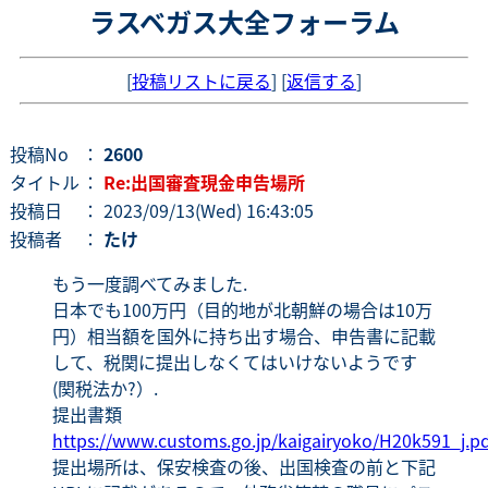
ラスベガス大全フォーラム
[
投稿リストに戻る
] [
返信する
]
投稿No
：
2600
タイトル
：
Re:出国審査現金申告場所
投稿日
： 2023/09/13(Wed) 16:43:05
投稿者
：
たけ
もう一度調べてみました.
日本でも100万円（目的地が北朝鮮の場合は10万
円）相当額を国外に持ち出す場合、申告書に記載
して、税関に提出しなくてはいけないようです
(関税法か?）.
提出書類
https://www.customs.go.jp/kaigairyoko/H20k591_j.pd
提出場所は、保安検査の後、出国検査の前と下記