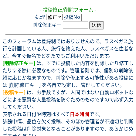
- 投稿修正/削除フォーム -
処理
投稿No
削除修正キー
このフォーラムは登録制ではありませんので、ラスベガス旅
行を計画している人、旅行を終えた人、ラスベガス在住者な
ど、今すぐ仮名でどなたでもご利用いただけます。
[削除修正キー]
は、すでに投稿した内容を削除したり修正し
たりする際に必要なものです。管理者側では、個別の削除依
頼に応じかねますので、削除や修正する可能性がある投稿に
は [削除修正キー] を各自で設定し、管理してください。
[投稿キー]
は、お手数ですが、人間ではない自動ロボットな
どによる悪質な大量投稿を防ぐためのものですので必ず入力
してください。
表示される日付や時刻はすべて
日本時間
です。
誹謗中傷、品位を欠く投稿、そのほか管理者が不適切と判断
した投稿は削除対象となることがありますので、あらかじめ
ご了承ください。