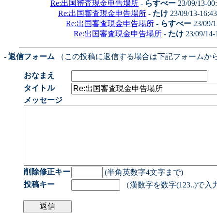
Re:出国審査現金申告場所
-
らすべー
23/09/13-00
Re:出国審査現金申告場所
-
たけ
23/09/13-16:4
Re:出国審査現金申告場所
-
らすべー
23/09/1
Re:出国審査現金申告場所
-
たけ
23/09/14-
- 返信フォーム
（この投稿に返信する場合は下記フォームか
おなまえ
タイトル
メッセージ
削除修正キー
(半角英数字4文字まで)
投稿キー
（漢数字を数字(123..)で