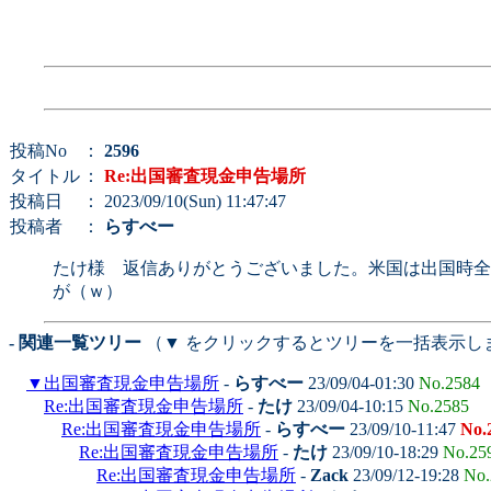
投稿No
：
2596
タイトル
：
Re:出国審査現金申告場所
投稿日
： 2023/09/10(Sun) 11:47:47
投稿者
：
らすべー
たけ様 返信ありがとうございました。米国は出国時全
が（ｗ）
- 関連一覧ツリー
（▼ をクリックするとツリーを一括表示し
▼
出国審査現金申告場所
-
らすべー
23/09/04-01:30
No.2584
Re:出国審査現金申告場所
-
たけ
23/09/04-10:15
No.2585
Re:出国審査現金申告場所
-
らすべー
23/09/10-11:47
No.
Re:出国審査現金申告場所
-
たけ
23/09/10-18:29
No.25
Re:出国審査現金申告場所
-
Zack
23/09/12-19:28
No.