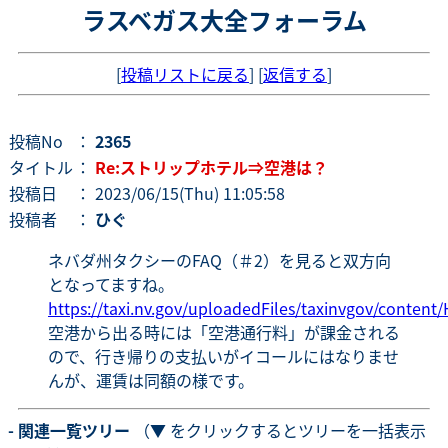
ラスベガス大全フォーラム
[
投稿リストに戻る
] [
返信する
]
投稿No
：
2365
タイトル
：
Re:ストリップホテル⇒空港は？
投稿日
： 2023/06/15(Thu) 11:05:58
投稿者
：
ひぐ
ネバダ州タクシーのFAQ（＃2）を見ると双方向
となってますね。
https://taxi.nv.gov/uploadedFiles/taxinvgov/conten
空港から出る時には「空港通行料」が課金される
ので、行き帰りの支払いがイコールにはなりませ
んが、運賃は同額の様です。
- 関連一覧ツリー
（▼ をクリックするとツリーを一括表示