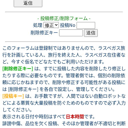
- 投稿修正/削除フォーム -
処理
投稿No
削除修正キー
このフォーラムは登録制ではありませんので、ラスベガス旅
行を計画している人、旅行を終えた人、ラスベガス在住者な
ど、今すぐ仮名でどなたでもご利用いただけます。
[削除修正キー]
は、すでに投稿した内容を削除したり修正し
たりする際に必要なものです。管理者側では、個別の削除依
頼に応じかねますので、削除や修正する可能性がある投稿に
は [削除修正キー] を各自で設定し、管理してください。
[投稿キー]
は、お手数ですが、人間ではない自動ロボットな
どによる悪質な大量投稿を防ぐためのものですので必ず入力
してください。
表示される日付や時刻はすべて
日本時間
です。
誹謗中傷、品位を欠く投稿、そのほか管理者が不適切と判断