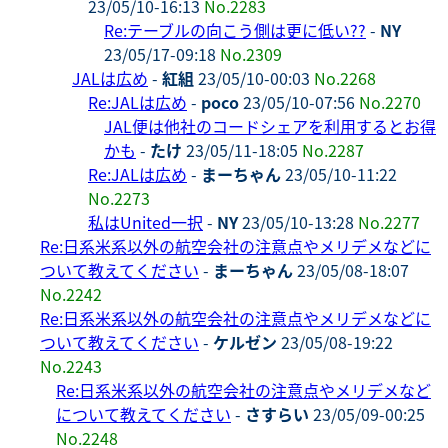
23/05/10-16:13
No.2283
Re:テーブルの向こう側は更に低い??
-
NY
23/05/17-09:18
No.2309
JALは広め
-
紅組
23/05/10-00:03
No.2268
Re:JALは広め
-
poco
23/05/10-07:56
No.2270
JAL便は他社のコードシェアを利用するとお得
かも
-
たけ
23/05/11-18:05
No.2287
Re:JALは広め
-
まーちゃん
23/05/10-11:22
No.2273
私はUnited一択
-
NY
23/05/10-13:28
No.2277
Re:日系米系以外の航空会社の注意点やメリデメなどに
ついて教えてください
-
まーちゃん
23/05/08-18:07
No.2242
Re:日系米系以外の航空会社の注意点やメリデメなどに
ついて教えてください
-
ケルゼン
23/05/08-19:22
No.2243
Re:日系米系以外の航空会社の注意点やメリデメなど
について教えてください
-
さすらい
23/05/09-00:25
No.2248