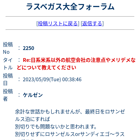
ラスベガス大全フォーラム
[
投稿リストに戻る
] [
返信する
]
投稿
：
2250
No
タイ
：
Re:日系米系以外の航空会社の注意点やメリデメな
トル
どについて教えてください
投稿
： 2023/05/09(Tue) 00:38:46
日
投稿
：
ケルゼン
者
余計な世話かもしれませんが、最終日をロサンゼ
ルス泊にすれば
別切りでも問題ないかと思われます。
別切りせずにロサンゼルスorサンディエゴ～ラス