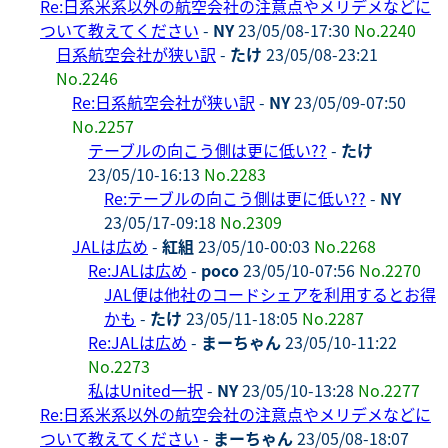
Re:日系米系以外の航空会社の注意点やメリデメなどに
ついて教えてください
-
NY
23/05/08-17:30
No.2240
日系航空会社が狭い訳
-
たけ
23/05/08-23:21
No.2246
Re:日系航空会社が狭い訳
-
NY
23/05/09-07:50
No.2257
テーブルの向こう側は更に低い??
-
たけ
23/05/10-16:13
No.2283
Re:テーブルの向こう側は更に低い??
-
NY
23/05/17-09:18
No.2309
JALは広め
-
紅組
23/05/10-00:03
No.2268
Re:JALは広め
-
poco
23/05/10-07:56
No.2270
JAL便は他社のコードシェアを利用するとお得
かも
-
たけ
23/05/11-18:05
No.2287
Re:JALは広め
-
まーちゃん
23/05/10-11:22
No.2273
私はUnited一択
-
NY
23/05/10-13:28
No.2277
Re:日系米系以外の航空会社の注意点やメリデメなどに
ついて教えてください
-
まーちゃん
23/05/08-18:07