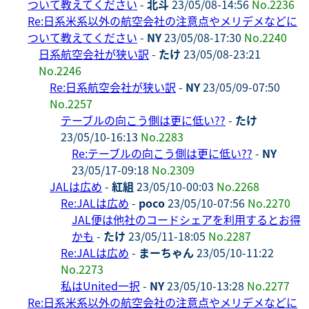
ついて教えてください
-
北斗
23/05/08-14:56
No.2236
Re:日系米系以外の航空会社の注意点やメリデメなどに
ついて教えてください
-
NY
23/05/08-17:30
No.2240
日系航空会社が狭い訳
-
たけ
23/05/08-23:21
No.2246
Re:日系航空会社が狭い訳
-
NY
23/05/09-07:50
No.2257
テーブルの向こう側は更に低い??
-
たけ
23/05/10-16:13
No.2283
Re:テーブルの向こう側は更に低い??
-
NY
23/05/17-09:18
No.2309
JALは広め
-
紅組
23/05/10-00:03
No.2268
Re:JALは広め
-
poco
23/05/10-07:56
No.2270
JAL便は他社のコードシェアを利用するとお得
かも
-
たけ
23/05/11-18:05
No.2287
Re:JALは広め
-
まーちゃん
23/05/10-11:22
No.2273
私はUnited一択
-
NY
23/05/10-13:28
No.2277
Re:日系米系以外の航空会社の注意点やメリデメなどに