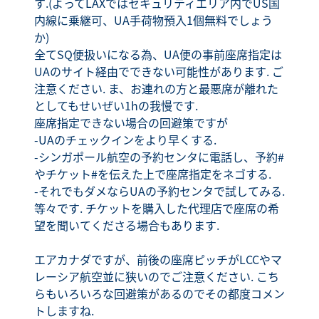
す.(よってLAXではセキュリティエリア内でUS国
内線に乗継可、UA手荷物預入1個無料でしょう
か)
全てSQ便扱いになる為、UA便の事前座席指定は
UAのサイト経由でできない可能性があります. ご
注意ください. ま、お連れの方と最悪席が離れた
としてもせいぜい1hの我慢です.
座席指定できない場合の回避策ですが
-UAのチェックインをより早くする.
-シンガポール航空の予約センタに電話し、予約#
やチケット#を伝えた上で座席指定をネゴする.
-それでもダメならUAの予約センタで試してみる.
等々です. チケットを購入した代理店で座席の希
望を聞いてくださる場合もあります.
エアカナダですが、前後の座席ピッチがLCCやマ
レーシア航空並に狭いのでご注意ください. こち
らもいろいろな回避策があるのでその都度コメン
トしますね.