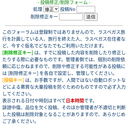
- 投稿修正/削除フォーム -
処理
投稿No
削除修正キー
このフォーラムは登録制ではありませんので、ラスベガス旅
行を計画している人、旅行を終えた人、ラスベガス在住者な
ど、今すぐ仮名でどなたでもご利用いただけます。
[削除修正キー]
は、すでに投稿した内容を削除したり修正し
たりする際に必要なものです。管理者側では、個別の削除依
頼に応じかねますので、削除や修正する可能性がある投稿に
は [削除修正キー] を各自で設定し、管理してください。
[投稿キー]
は、お手数ですが、人間ではない自動ロボットな
どによる悪質な大量投稿を防ぐためのものですので必ず入力
してください。
表示される日付や時刻はすべて
日本時間
です。
誹謗中傷、品位を欠く投稿、そのほか管理者が不適切と判断
した投稿は削除対象となることがありますので、あらかじめ
ご了承ください。
.