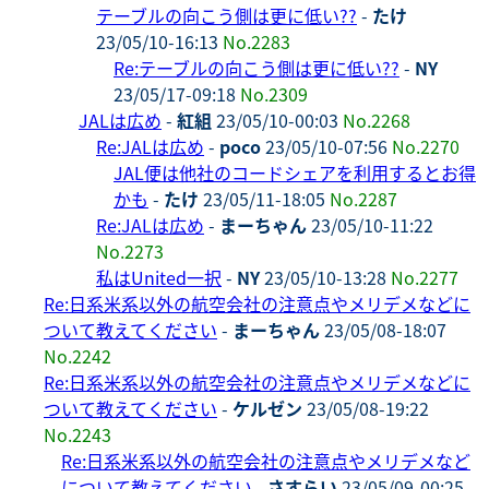
テーブルの向こう側は更に低い??
-
たけ
23/05/10-16:13
No.2283
Re:テーブルの向こう側は更に低い??
-
NY
23/05/17-09:18
No.2309
JALは広め
-
紅組
23/05/10-00:03
No.2268
Re:JALは広め
-
poco
23/05/10-07:56
No.2270
JAL便は他社のコードシェアを利用するとお得
かも
-
たけ
23/05/11-18:05
No.2287
Re:JALは広め
-
まーちゃん
23/05/10-11:22
No.2273
私はUnited一択
-
NY
23/05/10-13:28
No.2277
Re:日系米系以外の航空会社の注意点やメリデメなどに
ついて教えてください
-
まーちゃん
23/05/08-18:07
No.2242
Re:日系米系以外の航空会社の注意点やメリデメなどに
ついて教えてください
-
ケルゼン
23/05/08-19:22
No.2243
Re:日系米系以外の航空会社の注意点やメリデメなど
について教えてください
-
さすらい
23/05/09-00:25