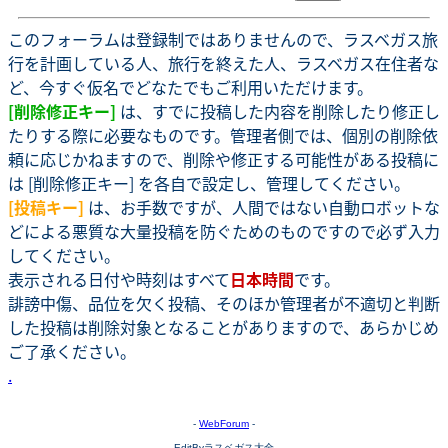
このフォーラムは登録制ではありませんので、ラスベガス旅
行を計画している人、旅行を終えた人、ラスベガス在住者な
ど、今すぐ仮名でどなたでもご利用いただけます。
[削除修正キー]
は、すでに投稿した内容を削除したり修正し
たりする際に必要なものです。管理者側では、個別の削除依
頼に応じかねますので、削除や修正する可能性がある投稿に
は [削除修正キー] を各自で設定し、管理してください。
[投稿キー]
は、お手数ですが、人間ではない自動ロボットな
どによる悪質な大量投稿を防ぐためのものですので必ず入力
してください。
表示される日付や時刻はすべて
日本時間
です。
誹謗中傷、品位を欠く投稿、そのほか管理者が不適切と判断
した投稿は削除対象となることがありますので、あらかじめ
ご了承ください。
.
-
WebForum
-
EditByラスベガス大全