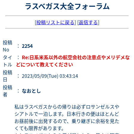
ラスベガス大全フォーラム
[
投稿リストに戻る
] [
返信する
]
投稿
：
2254
No
タイ
：
Re:日系米系以外の航空会社の注意点やメリデメな
トル
どについて教えてください
投稿
： 2023/05/09(Tue) 03:43:14
日
投稿
：
なおとし
者
私はラスベガスからの帰りは必ずロサンゼルスや
シアトルで一泊します。日本行きの便はほとんど
お昼前後に出発するので、乗り継ぎに余裕を見た
くても限界があります。