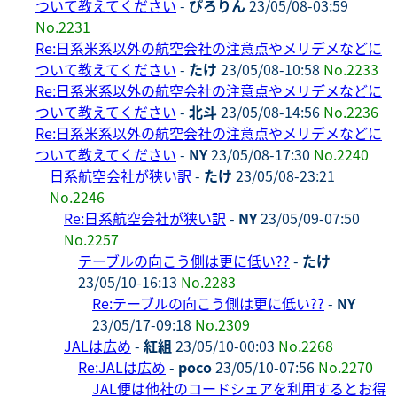
ついて教えてください
-
ぴろりん
23/05/08-03:59
No.2231
Re:日系米系以外の航空会社の注意点やメリデメなどに
ついて教えてください
-
たけ
23/05/08-10:58
No.2233
Re:日系米系以外の航空会社の注意点やメリデメなどに
ついて教えてください
-
北斗
23/05/08-14:56
No.2236
Re:日系米系以外の航空会社の注意点やメリデメなどに
ついて教えてください
-
NY
23/05/08-17:30
No.2240
日系航空会社が狭い訳
-
たけ
23/05/08-23:21
No.2246
Re:日系航空会社が狭い訳
-
NY
23/05/09-07:50
No.2257
テーブルの向こう側は更に低い??
-
たけ
23/05/10-16:13
No.2283
Re:テーブルの向こう側は更に低い??
-
NY
23/05/17-09:18
No.2309
JALは広め
-
紅組
23/05/10-00:03
No.2268
Re:JALは広め
-
poco
23/05/10-07:56
No.2270
JAL便は他社のコードシェアを利用するとお得