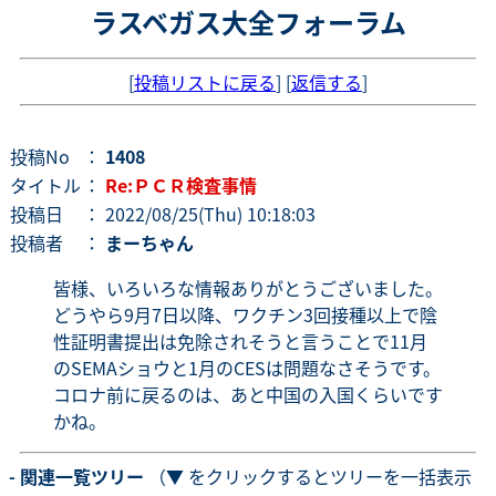
ラスベガス大全フォーラム
[
投稿リストに戻る
] [
返信する
]
投稿No
：
1408
タイトル
：
Re:ＰＣＲ検査事情
投稿日
： 2022/08/25(Thu) 10:18:03
投稿者
：
まーちゃん
皆様、いろいろな情報ありがとうございました。
どうやら9月7日以降、ワクチン3回接種以上で陰
性証明書提出は免除されそうと言うことで11月
のSEMAショウと1月のCESは問題なさそうです。
コロナ前に戻るのは、あと中国の入国くらいです
かね。
- 関連一覧ツリー
（▼ をクリックするとツリーを一括表示