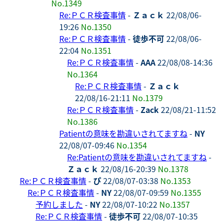
No.1349
Re:ＰＣＲ検査事情
-
Ｚａｃｋ
22/08/06-
19:26
No.1350
Re:ＰＣＲ検査事情
-
徒歩不可
22/08/06-
22:04
No.1351
Re:ＰＣＲ検査事情
-
AAA
22/08/08-14:36
No.1364
Re:ＰＣＲ検査事情
-
Ｚａｃｋ
22/08/16-21:11
No.1379
Re:ＰＣＲ検査事情
-
Zack
22/08/21-11:52
No.1386
Patientの意味を勘違いされてますね
-
NY
22/08/07-09:46
No.1354
Re:Patientの意味を勘違いされてますね
-
Ｚａｃｋ
22/08/16-20:39
No.1378
Re:ＰＣＲ検査事情
-
ぴ
22/08/07-03:38
No.1353
Re:ＰＣＲ検査事情
-
NY
22/08/07-09:59
No.1355
予約しました
-
NY
22/08/07-10:22
No.1357
Re:ＰＣＲ検査事情
-
徒歩不可
22/08/07-10:35