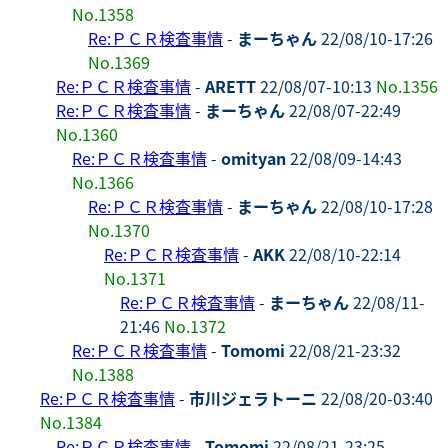
No.1358
Re:ＰＣＲ検査事情
-
まーちゃん
22/08/10-17:26
No.1369
Re:ＰＣＲ検査事情
-
ARETT
22/08/07-10:13
No.1356
Re:ＰＣＲ検査事情
-
まーちゃん
22/08/07-22:49
No.1360
Re:ＰＣＲ検査事情
-
omityan
22/08/09-14:43
No.1366
Re:ＰＣＲ検査事情
-
まーちゃん
22/08/10-17:28
No.1370
Re:ＰＣＲ検査事情
-
AKK
22/08/10-22:14
No.1371
Re:ＰＣＲ検査事情
-
まーちゃん
22/08/11-
21:46
No.1372
Re:ＰＣＲ検査事情
-
Tomomi
22/08/21-23:32
No.1388
Re:ＰＣＲ検査事情
-
市川ジェラトーニ
22/08/20-03:40
No.1384
Re:ＰＣＲ検査事情
-
Tomomi
22/08/21-23:25