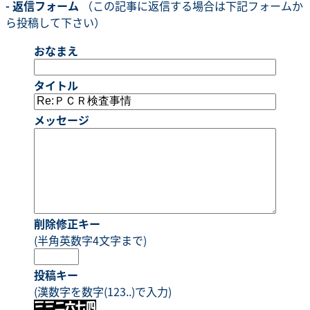
- 返信フォーム
（この記事に返信する場合は下記フォームか
ら投稿して下さい）
おなまえ
タイトル
メッセージ
削除修正キー
(半角英数字4文字まで)
投稿キー
(漢数字を数字(123..)で入力)