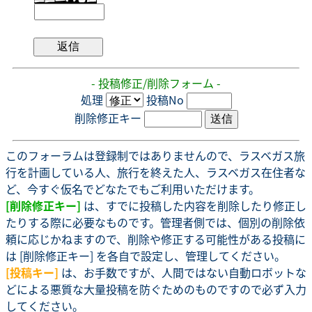
- 投稿修正/削除フォーム -
処理
投稿No
削除修正キー
このフォーラムは登録制ではありませんので、ラスベガス旅
行を計画している人、旅行を終えた人、ラスベガス在住者な
ど、今すぐ仮名でどなたでもご利用いただけます。
[削除修正キー]
は、すでに投稿した内容を削除したり修正し
たりする際に必要なものです。管理者側では、個別の削除依
頼に応じかねますので、削除や修正する可能性がある投稿に
は [削除修正キー] を各自で設定し、管理してください。
[投稿キー]
は、お手数ですが、人間ではない自動ロボットな
どによる悪質な大量投稿を防ぐためのものですので必ず入力
してください。