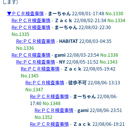
します）
▼
ＰＣＲ検査事情
-
まーちゃん
22/08/01-17:48
No.1330
Re:ＰＣＲ検査事情
-
Ｚａｃｋ
22/08/02-21:34
No.1334
Re:ＰＣＲ検査事情
-
まーちゃん
22/08/02-22:30
No.1335
Re:ＰＣＲ検査事情
-
HABITAT
22/08/03-04:35
No.1336
Re:ＰＣＲ検査事情
-
gami
22/08/03-23:54
No.1338
Re:ＰＣＲ検査事情
-
NY
22/08/05-11:52
No.1343
Re:ＰＣＲ検査事情
-
Ｚａｃｋ
22/08/05-19:42
No.1345
Re:ＰＣＲ検査事情
-
徒歩不可
22/08/06-13:13
No.1347
Re:ＰＣＲ検査事情
-
まーちゃん
22/08/06-
17:40
No.1348
Re:ＰＣＲ検査事情
-
gami
22/08/06-23:51
No.1352
Re:ＰＣＲ検査事情
-
Ｚａｃｋ
22/08/06-19:21