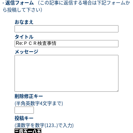
- 返信フォーム
（この記事に返信する場合は下記フォームか
ら投稿して下さい）
おなまえ
タイトル
メッセージ
削除修正キー
(半角英数字4文字まで)
投稿キー
(漢数字を数字(123..)で入力)