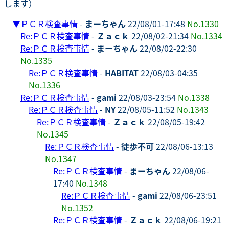
します）
▼
ＰＣＲ検査事情
-
まーちゃん
22/08/01-17:48
No.1330
Re:ＰＣＲ検査事情
-
Ｚａｃｋ
22/08/02-21:34
No.1334
Re:ＰＣＲ検査事情
-
まーちゃん
22/08/02-22:30
No.1335
Re:ＰＣＲ検査事情
-
HABITAT
22/08/03-04:35
No.1336
Re:ＰＣＲ検査事情
-
gami
22/08/03-23:54
No.1338
Re:ＰＣＲ検査事情
-
NY
22/08/05-11:52
No.1343
Re:ＰＣＲ検査事情
-
Ｚａｃｋ
22/08/05-19:42
No.1345
Re:ＰＣＲ検査事情
-
徒歩不可
22/08/06-13:13
No.1347
Re:ＰＣＲ検査事情
-
まーちゃん
22/08/06-
17:40
No.1348
Re:ＰＣＲ検査事情
-
gami
22/08/06-23:51
No.1352
Re:ＰＣＲ検査事情
-
Ｚａｃｋ
22/08/06-19:21