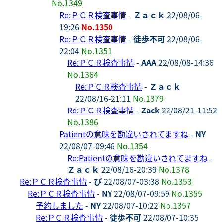
No.1349
Re:ＰＣＲ検査事情
-
Ｚａｃｋ
22/08/06-
19:26
No.1350
Re:ＰＣＲ検査事情
-
徒歩不可
22/08/06-
22:04
No.1351
Re:ＰＣＲ検査事情
-
AAA
22/08/08-14:36
No.1364
Re:ＰＣＲ検査事情
-
Ｚａｃｋ
22/08/16-21:11
No.1379
Re:ＰＣＲ検査事情
-
Zack
22/08/21-11:52
No.1386
Patientの意味を勘違いされてますね
-
NY
22/08/07-09:46
No.1354
Re:Patientの意味を勘違いされてますね
-
Ｚａｃｋ
22/08/16-20:39
No.1378
Re:ＰＣＲ検査事情
-
ぴ
22/08/07-03:38
No.1353
Re:ＰＣＲ検査事情
-
NY
22/08/07-09:59
No.1355
予約しました
-
NY
22/08/07-10:22
No.1357
Re:ＰＣＲ検査事情
-
徒歩不可
22/08/07-10:35