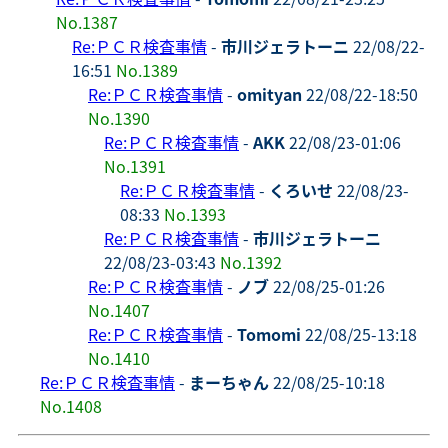
No.1387
Re:ＰＣＲ検査事情
-
市川ジェラトーニ
22/08/22-
16:51
No.1389
Re:ＰＣＲ検査事情
-
omityan
22/08/22-18:50
No.1390
Re:ＰＣＲ検査事情
-
AKK
22/08/23-01:06
No.1391
Re:ＰＣＲ検査事情
-
くろいせ
22/08/23-
08:33
No.1393
Re:ＰＣＲ検査事情
-
市川ジェラトーニ
22/08/23-03:43
No.1392
Re:ＰＣＲ検査事情
-
ノブ
22/08/25-01:26
No.1407
Re:ＰＣＲ検査事情
-
Tomomi
22/08/25-13:18
No.1410
Re:ＰＣＲ検査事情
-
まーちゃん
22/08/25-10:18
No.1408