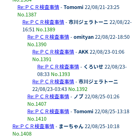
Re:ＰＣＲ検査事情
-
Tomomi
22/08/21-23:25
No.1387
Re:ＰＣＲ検査事情
-
市川ジェラトーニ
22/08/22-
16:51
No.1389
Re:ＰＣＲ検査事情
-
omityan
22/08/22-18:50
No.1390
Re:ＰＣＲ検査事情
-
AKK
22/08/23-01:06
No.1391
Re:ＰＣＲ検査事情
-
くろいせ
22/08/23-
08:33
No.1393
Re:ＰＣＲ検査事情
-
市川ジェラトーニ
22/08/23-03:43
No.1392
Re:ＰＣＲ検査事情
-
ノブ
22/08/25-01:26
No.1407
Re:ＰＣＲ検査事情
-
Tomomi
22/08/25-13:18
No.1410
Re:ＰＣＲ検査事情
-
まーちゃん
22/08/25-10:18
No.1408