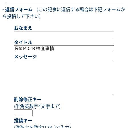
- 返信フォーム
（この記事に返信する場合は下記フォームか
ら投稿して下さい）
おなまえ
タイトル
メッセージ
削除修正キー
(半角英数字4文字まで)
投稿キー
(漢数字を数字(123..)で入力)