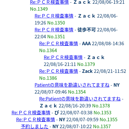
Re:ＰＣＲ検査事情
-
Ｚａｃｋ
22/08/06-19:21
No.1349
Re:ＰＣＲ検査事情
-
Ｚａｃｋ
22/08/06-
19:26
No.1350
Re:ＰＣＲ検査事情
-
徒歩不可
22/08/06-
22:04
No.1351
Re:ＰＣＲ検査事情
-
AAA
22/08/08-14:36
No.1364
Re:ＰＣＲ検査事情
-
Ｚａｃｋ
22/08/16-21:11
No.1379
Re:ＰＣＲ検査事情
-
Zack
22/08/21-11:52
No.1386
Patientの意味を勘違いされてますね
-
NY
22/08/07-09:46
No.1354
Re:Patientの意味を勘違いされてますね
-
Ｚａｃｋ
22/08/16-20:39
No.1378
Re:ＰＣＲ検査事情
-
ぴ
22/08/07-03:38
No.1353
Re:ＰＣＲ検査事情
-
NY
22/08/07-09:59
No.1355
予約しました
-
NY
22/08/07-10:22
No.1357