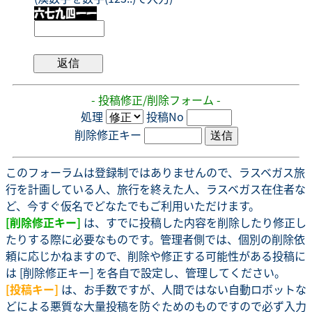
- 投稿修正/削除フォーム -
処理
投稿No
削除修正キー
このフォーラムは登録制ではありませんので、ラスベガス旅
行を計画している人、旅行を終えた人、ラスベガス在住者な
ど、今すぐ仮名でどなたでもご利用いただけます。
[削除修正キー]
は、すでに投稿した内容を削除したり修正し
たりする際に必要なものです。管理者側では、個別の削除依
頼に応じかねますので、削除や修正する可能性がある投稿に
は [削除修正キー] を各自で設定し、管理してください。
[投稿キー]
は、お手数ですが、人間ではない自動ロボットな
どによる悪質な大量投稿を防ぐためのものですので必ず入力