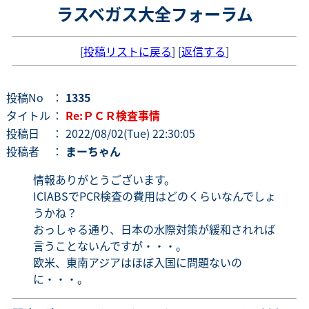
ラスベガス大全フォーラム
[
投稿リストに戻る
] [
返信する
]
投稿No
：
1335
タイトル
：
Re:ＰＣＲ検査事情
投稿日
： 2022/08/02(Tue) 22:30:05
投稿者
：
まーちゃん
情報ありがとうございます。
IClABSでPCR検査の費用はどのくらいなんでしょ
うかね？
おっしゃる通り、日本の水際対策が緩和されれば
言うことないんですが・・・。
欧米、東南アジアはほぼ入国に問題ないの
に・・・。