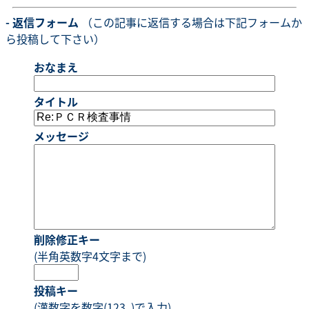
- 返信フォーム
（この記事に返信する場合は下記フォームか
ら投稿して下さい）
おなまえ
タイトル
メッセージ
削除修正キー
(半角英数字4文字まで)
投稿キー
(漢数字を数字(123..)で入力)