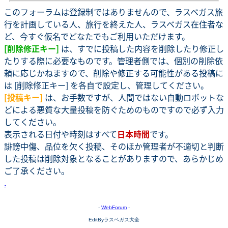
このフォーラムは登録制ではありませんので、ラスベガス旅
行を計画している人、旅行を終えた人、ラスベガス在住者な
ど、今すぐ仮名でどなたでもご利用いただけます。
[削除修正キー]
は、すでに投稿した内容を削除したり修正し
たりする際に必要なものです。管理者側では、個別の削除依
頼に応じかねますので、削除や修正する可能性がある投稿に
は [削除修正キー] を各自で設定し、管理してください。
[投稿キー]
は、お手数ですが、人間ではない自動ロボットな
どによる悪質な大量投稿を防ぐためのものですので必ず入力
してください。
表示される日付や時刻はすべて
日本時間
です。
誹謗中傷、品位を欠く投稿、そのほか管理者が不適切と判断
した投稿は削除対象となることがありますので、あらかじめ
ご了承ください。
.
-
WebForum
-
EditByラスベガス大全