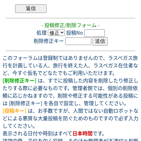
- 投稿修正/削除フォーム -
処理
投稿No
削除修正キー
このフォーラムは登録制ではありませんので、ラスベガス旅
行を計画している人、旅行を終えた人、ラスベガス在住者な
ど、今すぐ仮名でどなたでもご利用いただけます。
[削除修正キー]
は、すでに投稿した内容を削除したり修正し
たりする際に必要なものです。管理者側では、個別の削除依
頼に応じかねますので、削除や修正する可能性がある投稿に
は [削除修正キー] を各自で設定し、管理してください。
[投稿キー]
は、お手数ですが、人間ではない自動ロボットな
どによる悪質な大量投稿を防ぐためのものですので必ず入力
してください。
表示される日付や時刻はすべて
日本時間
です。
誹謗中傷、品位を欠く投稿、そのほか管理者が不適切と判断