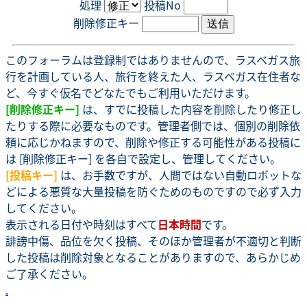
処理
投稿No
削除修正キー
このフォーラムは登録制ではありませんので、ラスベガス旅
行を計画している人、旅行を終えた人、ラスベガス在住者な
ど、今すぐ仮名でどなたでもご利用いただけます。
[削除修正キー]
は、すでに投稿した内容を削除したり修正し
たりする際に必要なものです。管理者側では、個別の削除依
頼に応じかねますので、削除や修正する可能性がある投稿に
は [削除修正キー] を各自で設定し、管理してください。
[投稿キー]
は、お手数ですが、人間ではない自動ロボットな
どによる悪質な大量投稿を防ぐためのものですので必ず入力
してください。
表示される日付や時刻はすべて
日本時間
です。
誹謗中傷、品位を欠く投稿、そのほか管理者が不適切と判断
した投稿は削除対象となることがありますので、あらかじめ
ご了承ください。
.