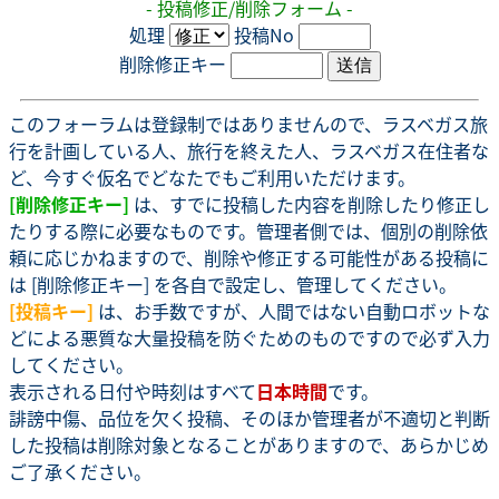
- 投稿修正/削除フォーム -
処理
投稿No
削除修正キー
このフォーラムは登録制ではありませんので、ラスベガス旅
行を計画している人、旅行を終えた人、ラスベガス在住者な
ど、今すぐ仮名でどなたでもご利用いただけます。
[削除修正キー]
は、すでに投稿した内容を削除したり修正し
たりする際に必要なものです。管理者側では、個別の削除依
頼に応じかねますので、削除や修正する可能性がある投稿に
は [削除修正キー] を各自で設定し、管理してください。
[投稿キー]
は、お手数ですが、人間ではない自動ロボットな
どによる悪質な大量投稿を防ぐためのものですので必ず入力
してください。
表示される日付や時刻はすべて
日本時間
です。
誹謗中傷、品位を欠く投稿、そのほか管理者が不適切と判断
した投稿は削除対象となることがありますので、あらかじめ
ご了承ください。
.