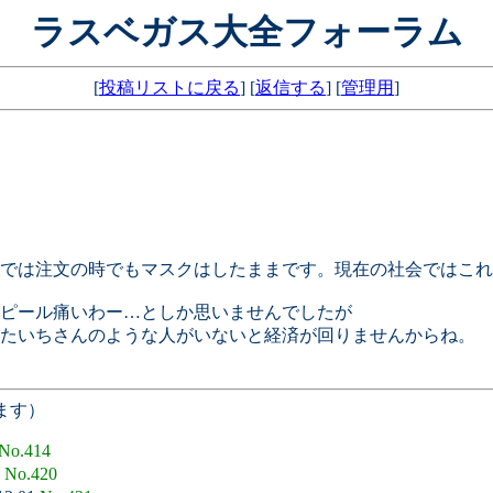
ラスベガス大全フォーラム
[
投稿リストに戻る
] [
返信する
] [
管理用
]
では注文の時でもマスクはしたままです。現在の社会ではこれ
ピール痛いわー…としか思いませんでしたが
たいちさんのような人がいないと経済が回りませんからね。
ます）
No.414
7
No.420