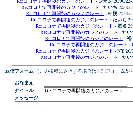
Re:コロナで再開後のカジノのレート
-
シオン
20/06/22-
Re:コロナで再開後のカジノのレート
-
たいち
20/06/2
Re:コロナで再開後のカジノのレート
-
桔梗
20/06/2
Re:コロナで再開後のカジノのレート
-
たいち
20
Re:コロナで再開後のカジノのレート
-
匿名
20
Re:コロナで再開後のカジノのレート
-
たい
Re:コロナで再開後のカジノのレート
-
裕
Re:コロナで再開後のカジノのレート
-
Re:コロナで再開後のカジノのレート
-
NY
20/
Re:コロナで再開後のカジノのレート
-
たい
- 返信フォーム
（この投稿に返信する場合は下記フォームか
おなまえ
タイトル
メッセージ