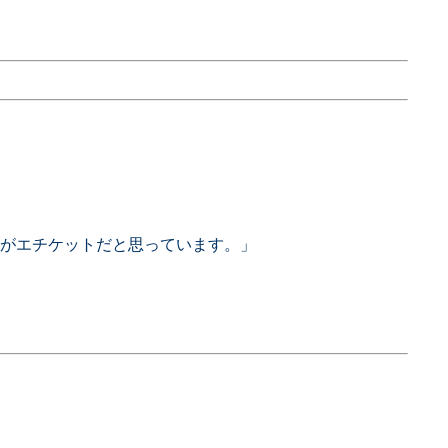
がエチケットだと思っています。」