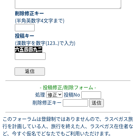
削除修正キー
(半角英数字4文字まで)
投稿キー
(漢数字を数字(123..)で入力)
- 投稿修正/削除フォーム -
処理
投稿No
削除修正キー
このフォーラムは登録制ではありませんので、ラスベガス旅
行を計画している人、旅行を終えた人、ラスベガス在住者な
ど、今すぐ仮名でどなたでもご利用いただけます。