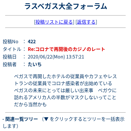
ラスベガス大全フォーラム
[
投稿リストに戻る
] [
返信する
]
投稿No
：
422
タイトル
：
Re:コロナで再開後のカジノのレート
投稿日
： 2020/06/22(Mon) 13:57:21
投稿者
：
たいち
ベガスで再開したホテルの従業員やカフェやレス
トランの従業員でコロナ感染者が出始めている
ベガスの未来にとっては厳しい出来事 ベガウに
訪れるアメリカ人の半数がマスクしないってこと
だから当然かも
- 関連一覧ツリー
（▼ をクリックするとツリーを一括表示
します）