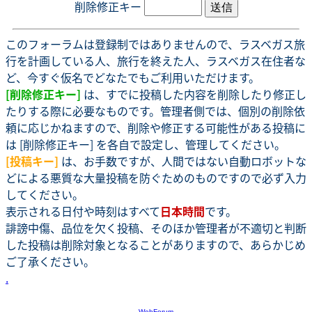
削除修正キー
このフォーラムは登録制ではありませんので、ラスベガス旅
行を計画している人、旅行を終えた人、ラスベガス在住者な
ど、今すぐ仮名でどなたでもご利用いただけます。
[削除修正キー]
は、すでに投稿した内容を削除したり修正し
たりする際に必要なものです。管理者側では、個別の削除依
頼に応じかねますので、削除や修正する可能性がある投稿に
は [削除修正キー] を各自で設定し、管理してください。
[投稿キー]
は、お手数ですが、人間ではない自動ロボットな
どによる悪質な大量投稿を防ぐためのものですので必ず入力
してください。
表示される日付や時刻はすべて
日本時間
です。
誹謗中傷、品位を欠く投稿、そのほか管理者が不適切と判断
した投稿は削除対象となることがありますので、あらかじめ
ご了承ください。
.
-
WebForum
-