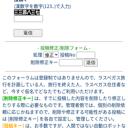
(漢数字を数字(123..)で入力)
- 投稿修正/削除フォーム -
処理
投稿No
削除修正キー
このフォーラムは登録制ではありませんので、ラスベガス旅
行を計画している人、旅行を終えた人、ラスベガス在住者な
ど、今すぐ仮名でどなたでもご利用いただけます。
[削除修正キー]
は、すでに投稿した内容を削除したり修正し
たりする際に必要なものです。管理者側では、個別の削除依
頼に応じかねますので、削除や修正する可能性がある投稿に
は [削除修正キー] を各自で設定し、管理してください。
[投稿キー]
は、お手数ですが、人間ではない自動ロボットな