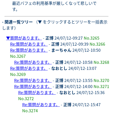
最近バフェの利用基準が厳しくなって悲しいで
す。
- 関連一覧ツリー
（▼ をクリックするとツリーを一括表示
します）
▼
質問があります。
-
正博
24/07/12-09:27
No.3265
Re:質問があります。
-
正博
24/07/12-09:39
No.3266
Re:質問があります。
-
まーちゃん
24/07/12-10:50
No.3267
Re:質問があります。
-
正博
24/07/12-10:58
No.3268
Re:質問があります。
-
なおとし
24/07/12-13:07
No.3269
Re:質問があります。
-
正博
24/07/12-13:55
No.3270
Re:質問があります。
-
正博
24/07/12-14:00
No.3271
Re:質問があります。
-
なおとし
24/07/12-15:36
No.3272
Re:質問があります。
-
正博
24/07/12-15:47
No.3274