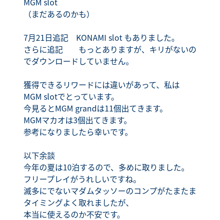
MGM slot
（まだあるのかも）
7月21日追記 KONAMI slot もありました。
さらに追記 もっとありますが、キリがないの
でダウンロードしていません。
獲得できるリワードには違いがあって、私は
MGM slotでとっています。
今見るとMGM grandは11個出てきます。
MGMマカオは3個出てきます。
参考になりましたら幸いです。
以下余談
今年の夏は10泊するので、多めに取りました。
フリープレイがうれしいですね。
滅多にでないマダムタッソーのコンプがたまたま
タイミングよく取れましたが、
本当に使えるのか不安です。