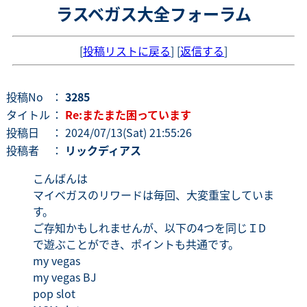
ラスベガス大全フォーラム
[
投稿リストに戻る
] [
返信する
]
投稿No
：
3285
タイトル
：
Re:またまた困っています
投稿日
： 2024/07/13(Sat) 21:55:26
投稿者
：
リックディアス
こんばんは
マイベガスのリワードは毎回、大変重宝していま
す。
ご存知かもしれませんが、以下の4つを同じＩD
で遊ぶことができ、ポイントも共通です。
my vegas
my vegas BJ
pop slot