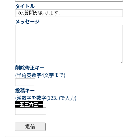
タイトル
メッセージ
削除修正キー
(半角英数字4文字まで)
投稿キー
(漢数字を数字(123..)で入力)