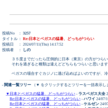
投稿No
：
3257
タイトル
：
Re:日本とベガスの猛暑、どっちがつらい
投稿日
： 2024/07/11(Thu) 14:17:52
投稿者
：
しの
３５度までだったら圧倒的に日本（東京）の方がつらい
それを過ぎると種類は違えどどちらもつらいと思います
ベガスの場合すぐカジノに逃げ込めばよいのですが、冷
- 関連一覧ツリー
（▼ をクリックするとツリーを一括表示し
▼
日本とベガスの猛暑、どっちがつらい
-
ラスベガス大全
2
Re:日本とベガスの猛暑、どっちがつらい
-
ハワイ
24/07/1
Re:日本とベガスの猛暑、どっちがつらい
-
ケルゼン
24/0