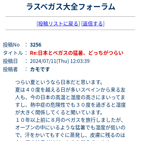
ラスベガス大全フォーラム
[
投稿リストに戻る
] [
返信する
]
投稿No
：
3256
タイトル
：
Re:日本とベガスの猛暑、どっちがつらい
投稿日
： 2024/07/11(Thu) 12:03:39
投稿者
：
カモです
つらい夏というなら日本だと思います。
夏は４０度を越える日が多いスペインから来る友
人も、今の日本の高温と湿度の高さにまいってま
すし、熱中症の危険性でも３０度を過ぎると湿度
が大きく関係してくると聞いています。
１０年以上前に８月のベガスを旅行しましたが、
オーブンの中にいるような猛暑でも湿度が低いの
で、汗をかいてもすぐに蒸発し、皮膚に残るのは