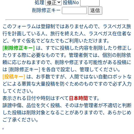
処理
投稿No
削除修正キー
このフォーラムは登録制ではありませんので、ラスベガス旅
行を計画している人、旅行を終えた人、ラスベガス在住者な
ど、今すぐ仮名でどなたでもご利用いただけます。
[削除修正キー]
は、すでに投稿した内容を削除したり修正し
たりする際に必要なものです。管理者側では、個別の削除依
頼に応じかねますので、削除や修正する可能性がある投稿に
は [削除修正キー] を各自で設定し、管理してください。
[投稿キー]
は、お手数ですが、人間ではない自動ロボットな
どによる悪質な大量投稿を防ぐためのものですので必ず入力
してください。
表示される日付や時刻はすべて
日本時間
です。
誹謗中傷、品位を欠く投稿、そのほか管理者が不適切と判断
した投稿は削除対象となることがありますので、あらかじめ
ご了承ください。
.