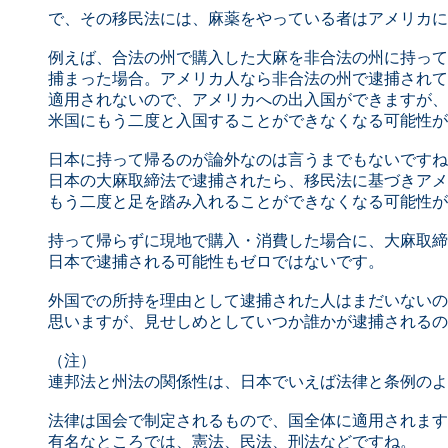
で、その移民法には、麻薬をやっている者はアメリカに
例えば、合法の州で購入した大麻を非合法の州に持って
捕まった場合。アメリカ人なら非合法の州で逮捕されて
適用されないので、アメリカへの出入国ができますが、
米国にもう二度と入国することができなくなる可能性が
日本に持って帰るのが論外なのは言うまでもないですね
日本の大麻取締法で逮捕されたら、移民法に基づきアメ
もう二度と足を踏み入れることができなくなる可能性が
持って帰らずに現地で購入・消費した場合に、大麻取締
日本で逮捕される可能性もゼロではないです。
外国での所持を理由として逮捕された人はまだいないの
思いますが、見せしめとしていつか誰かが逮捕されるの
（注）
連邦法と州法の関係性は、日本でいえば法律と条例のよ
法律は国会で制定されるもので、国全体に適用されます
有名なところでは、憲法、民法、刑法などですね。