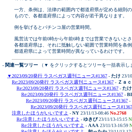
一方、条例は、法律の範囲内で都道府県が定める細則の
もので、各都道府県によって内容が若干異なります。
例を挙げるとパチンコ屋の営業時間。
風営法では午前0時から午前6時までは営業できないと
各都道府県は、それに抵触しない範囲で営業時間を条例
都道府県によって営業時間が異なっているわけです。
- 関連一覧ツリー
（▼ をクリックするとツリーを一括表示し
▼
2023/09/20発行 ラスベガス週刊ニュース#1367
-
たけ
23/10
Re:2023/09/20発行 ラスベガス週刊ニュース#1367
-
Ｚａｃ
Re:2023/09/20発行 ラスベガス週刊ニュース#1367
-
たけ
Re:2023/09/20発行 ラスベガス週刊ニュース#1367
-
B
Re:2023/09/20発行 ラスベガス週刊ニュース#1367
-
Re:2023/09/20発行 ラスベガス週刊ニュース#136
注意したほうがいいですよ
-
NY
23/11/13-08:46
No.2768
Re:注意したほうがいいですよ
-
ゆきぴ
23/11/13-15:15
N
Re:注意したほうがいいですよ
-
AAA
23/11/13-16:59
N
Re:注意したほうがいいですよ
-
知ったか
23/11/13-17