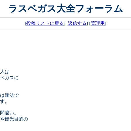
ラスベガス大全フォーラム
[
投稿リストに戻る
] [
返信する
] [
管理用
]
人は
ベガスに
は違法で
す。
間違い。
や観光目的の