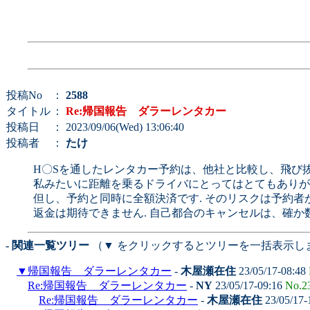
投稿No
：
2588
タイトル
：
Re:帰国報告 ダラーレンタカー
投稿日
： 2023/09/06(Wed) 13:06:40
投稿者
：
たけ
H〇Sを通したレンタカー予約は、他社と比較し、飛び抜
私みたいに距離を乗るドライバにとってはとてもありが
但し、予約と同時に全額決済です. そのリスクは予約者
返金は期待できません. 自己都合のキャンセルは、確か
- 関連一覧ツリー
（▼ をクリックするとツリーを一括表示し
▼
帰国報告 ダラーレンタカー
-
木屋瀬在住
23/05/17-08:48
Re:帰国報告 ダラーレンタカー
-
NY
23/05/17-09:16
No.2
Re:帰国報告 ダラーレンタカー
-
木屋瀬在住
23/05/17-