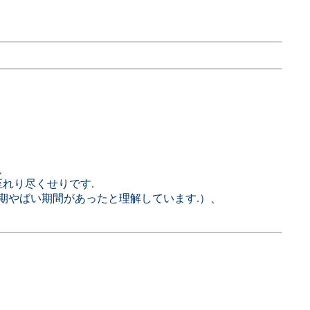
、
れり尽くせりです.
期やばい期間があったと理解しています.）、