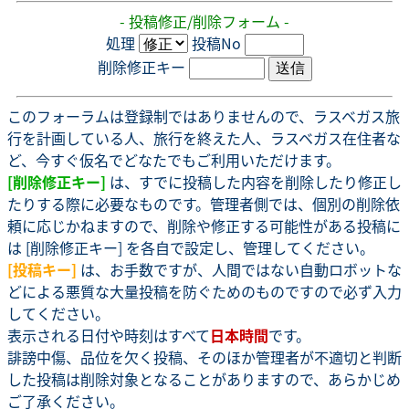
- 投稿修正/削除フォーム -
処理
投稿No
削除修正キー
このフォーラムは登録制ではありませんので、ラスベガス旅
行を計画している人、旅行を終えた人、ラスベガス在住者な
ど、今すぐ仮名でどなたでもご利用いただけます。
[削除修正キー]
は、すでに投稿した内容を削除したり修正し
たりする際に必要なものです。管理者側では、個別の削除依
頼に応じかねますので、削除や修正する可能性がある投稿に
は [削除修正キー] を各自で設定し、管理してください。
[投稿キー]
は、お手数ですが、人間ではない自動ロボットな
どによる悪質な大量投稿を防ぐためのものですので必ず入力
してください。
表示される日付や時刻はすべて
日本時間
です。
誹謗中傷、品位を欠く投稿、そのほか管理者が不適切と判断
した投稿は削除対象となることがありますので、あらかじめ
ご了承ください。