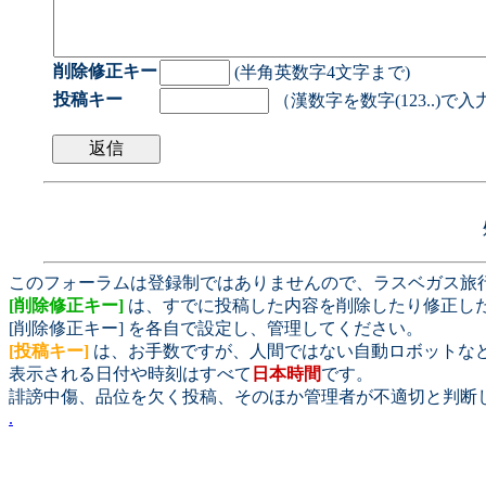
削除修正キー
(半角英数字4文字まで)
投稿キー
（漢数字を数字(123..)で
このフォーラムは登録制ではありませんので、ラスベガス旅
[削除修正キー]
は、すでに投稿した内容を削除したり修正し
[削除修正キー] を各自で設定し、管理してください。
[投稿キー]
は、お手数ですが、人間ではない自動ロボットな
表示される日付や時刻はすべて
日本時間
です。
誹謗中傷、品位を欠く投稿、そのほか管理者が不適切と判断
.