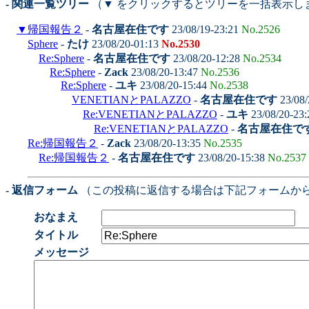
- 関連一覧ツリー
（▼ をクリックするとツリーを一括表示し
▼
帰国報告２
-
名古屋在住です
23/08/19-23:21
No.2526
Sphere
-
たけ
23/08/20-01:13
No.2530
Re:Sphere
-
名古屋在住です
23/08/20-12:28
No.2534
Re:Sphere
-
Zack
23/08/20-13:47
No.2536
Re:Sphere
-
ユキ
23/08/20-15:44
No.2538
VENETIANとPALAZZO
-
名古屋在住です
23/08/
Re:VENETIANとPALAZZO
-
ユキ
23/08/20-23
Re:VENETIANとPALAZZO
-
名古屋在住で
Re:帰国報告２
-
Zack
23/08/20-13:35
No.2535
Re:帰国報告２
-
名古屋在住です
23/08/20-15:38
No.2537
- 返信フォーム
（この投稿に返信する場合は下記フォームか
おなまえ
タイトル
メッセージ