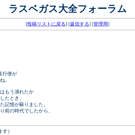
ラスベガス大全フォーラム
[
投稿リストに戻る
] [
返信する
] [
管理用
]
直行便が
かね。
今はもう潰れたか
したとき、
た記憶が蘇りました。
り前の時代でしたから、
ます）