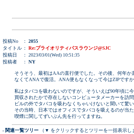
投稿No
：
2055
タイトル
：
Re:プライオリティパスラウンジ@SJC
投稿日
： 2023/03/01(Wed) 10:51:35
投稿者
：
NY
そうそう、最初はAAの直行便でした。その後、何年か
なくてANAで復活。ANA便もなくなって今はZIPです
私はタバコを吸わないのですが、そういえば90年頃に
買収されたかで存在しないコンピュータメーカーを訪問
ビルの外でタバコを吸わなくちゃいけないと聞いて驚い
その当時、日本ではオフィスでタバコを吸えるのが当た
喫煙に関してずいぶん先を行ってますね。
- 関連一覧ツリー
（▼ をクリックするとツリーを一括表示し