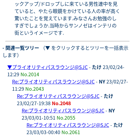
ックアップ/ドロップしに来ている男性連中を見
ていると、やたら眼鏡をかけている人の率が高く
驚いたことを覚えています.みなさんお勉強のし
すぎでしょうか.当時からサンノゼはインテリの
街というイメージです.
- 関連一覧ツリー
（▼ をクリックするとツリーを一括表示
します）
▼
プライオリティパスラウンジ@SJC
-
たけ
23/02/24-
12:29
No.2014
Re:プライオリティパスラウンジ@SJC
-
NY
23/02/27-
11:29
No.2043
Re:プライオリティパスラウンジ@SJC
-
たけ
23/02/27-19:38
No.2048
Re:プライオリティパスラウンジ@SJC
-
NY
23/03/01-10:51
No.2055
Re:プライオリティパスラウンジ@SJC
-
たけ
23/03/03-00:40
No.2061