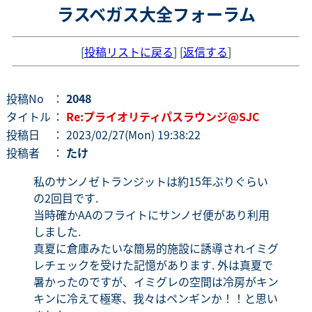
ラスベガス大全フォーラム
[
投稿リストに戻る
] [
返信する
]
投稿No
：
2048
タイトル
：
Re:プライオリティパスラウンジ@SJC
投稿日
： 2023/02/27(Mon) 19:38:22
投稿者
：
たけ
私のサンノゼトランジットは約15年ぶりぐらい
の2回目です.
当時確かAAのフライトにサンノゼ便があり利用
しました.
真夏に倉庫みたいな簡易的施設に誘導されイミグ
レチェックを受けた記憶があります. 外は真夏で
暑かったのですが、イミグレの空間は冷房がキン
キンに冷えて極寒、我々はペンギンか！！と思い