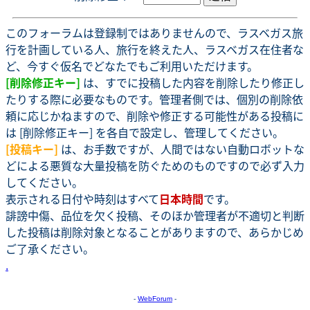
このフォーラムは登録制ではありませんので、ラスベガス旅
行を計画している人、旅行を終えた人、ラスベガス在住者な
ど、今すぐ仮名でどなたでもご利用いただけます。
[削除修正キー]
は、すでに投稿した内容を削除したり修正し
たりする際に必要なものです。管理者側では、個別の削除依
頼に応じかねますので、削除や修正する可能性がある投稿に
は [削除修正キー] を各自で設定し、管理してください。
[投稿キー]
は、お手数ですが、人間ではない自動ロボットな
どによる悪質な大量投稿を防ぐためのものですので必ず入力
してください。
表示される日付や時刻はすべて
日本時間
です。
誹謗中傷、品位を欠く投稿、そのほか管理者が不適切と判断
した投稿は削除対象となることがありますので、あらかじめ
ご了承ください。
.
-
WebForum
-