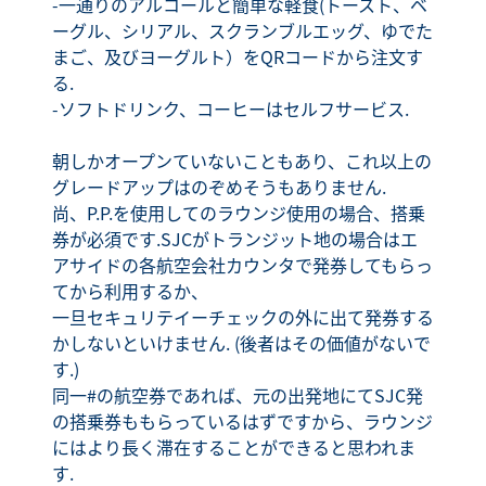
-一通りのアルコールと簡単な軽食(トースト、ベ
ーグル、シリアル、スクランブルエッグ、ゆでた
まご、及びヨーグルト）をQRコードから注文す
る.
-ソフトドリンク、コーヒーはセルフサービス.
朝しかオープンていないこともあり、これ以上の
グレードアップはのぞめそうもありません.
尚、P.P.を使用してのラウンジ使用の場合、搭乗
券が必須です.SJCがトランジット地の場合はエ
アサイドの各航空会社カウンタで発券してもらっ
てから利用するか、
一旦セキュリテイーチェックの外に出て発券する
かしないといけません. (後者はその価値がないで
す.)
同一#の航空券であれば、元の出発地にてSJC発
の搭乗券ももらっているはずですから、ラウンジ
にはより長く滞在することができると思われま
す.