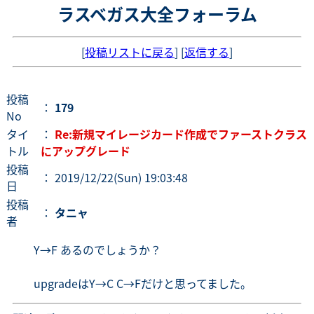
ラスベガス大全フォーラム
[
投稿リストに戻る
] [
返信する
]
投稿
：
179
No
タイ
：
Re:新規マイレージカード作成でファーストクラス
トル
にアップグレード
投稿
： 2019/12/22(Sun) 19:03:48
日
投稿
：
タニャ
者
Y→F あるのでしょうか？
upgradeはY→C C→Fだけと思ってました。