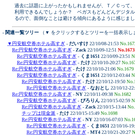
過去に話題に上がったかもしれませんが、Ｔ／Ｃって、
利用できるんでしょうか？ ベガスもどんどんデジタル
るので、面倒なことは避ける傾向にあるように感じまし
- 関連一覧ツリー
（▼ をクリックするとツリーを一括表示し
▼
円安航空券ホテル高すぎ
-
だいすけ
22/10/08-21:53
No.167
Re:円安航空券ホテル高すぎ
-
Zack
22/10/09-12:51
No.1673
Re:円安航空券ホテル高すぎ
-
くま1651
22/10/09-23:51
N
Re:円安航空券ホテル高すぎ
-
たけ
22/10/10-20:27
No.16
Re:円安航空券ホテル高すぎ
-
たけ
22/10/10-21:06
No.1679
Re:円安航空券ホテル高すぎ
-
くま1651
22/10/12-03:44
N
Re:円安航空券ホテル高すぎ
-
たけ
22/10/12-19:50
No.
Re:円安航空券ホテル高すぎ
-
なおとし
22/10/12-22
Re:円安航空券ホテル高すぎ
-
NY
22/10/11-09:38
No.1682
Re:円安航空券ホテル高すぎ
-
ぴろりん
22/10/15-02:59
N
Re:円安航空券ホテル高すぎ
-
Zack
22/10/15-13:44
No.
チップは現金派
-
たけ
22/10/15-15:49
No.1698
Re:円安航空券ホテル高すぎ
-
NY
22/10/16-07:03
No.1
Re:円安航空券ホテル高すぎ
-
くま1651
22/10/16-19
Re:円安航空券ホテル高すぎ
-
MT4
22/10/21-20:27
N