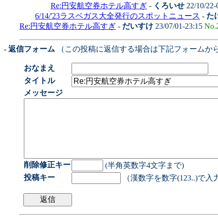
Re:円安航空券ホテル高すぎ
-
くろいせ
22/10/22-
6/14/'23ラスベガス大全発行のスポットニュース
-
た
Re:円安航空券ホテル高すぎ
-
だいすけ
23/07/01-23:15
No.
- 返信フォーム
（この投稿に返信する場合は下記フォームか
おなまえ
タイトル
メッセージ
削除修正キー
(半角英数字4文字まで)
投稿キー
（漢数字を数字(123..)で