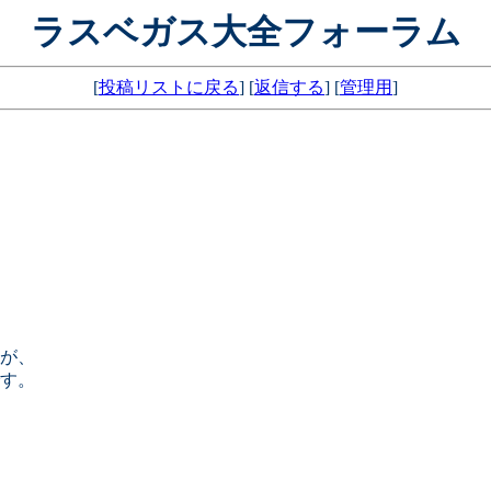
ラスベガス大全フォーラム
[
投稿リストに戻る
] [
返信する
] [
管理用
]
が、
す。