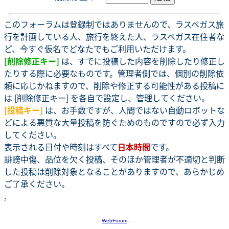
このフォーラムは登録制ではありませんので、ラスベガス旅
行を計画している人、旅行を終えた人、ラスベガス在住者な
ど、今すぐ仮名でどなたでもご利用いただけます。
[削除修正キー]
は、すでに投稿した内容を削除したり修正し
たりする際に必要なものです。管理者側では、個別の削除依
頼に応じかねますので、削除や修正する可能性がある投稿に
は [削除修正キー] を各自で設定し、管理してください。
[投稿キー]
は、お手数ですが、人間ではない自動ロボットな
どによる悪質な大量投稿を防ぐためのものですので必ず入力
してください。
表示される日付や時刻はすべて
日本時間
です。
誹謗中傷、品位を欠く投稿、そのほか管理者が不適切と判断
した投稿は削除対象となることがありますので、あらかじめ
ご了承ください。
.
-
WebForum
-