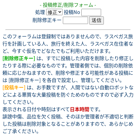
- 投稿修正/削除フォーム -
処理
投稿No
削除修正キー
このフォーラムは登録制ではありませんので、ラスベガス旅
行を計画している人、旅行を終えた人、ラスベガス在住者な
ど、今すぐ仮名でどなたでもご利用いただけます。
[削除修正キー]
は、すでに投稿した内容を削除したり修正し
たりする際に必要なものです。管理者側では、個別の削除依
頼に応じかねますので、削除や修正する可能性がある投稿に
は [削除修正キー] を各自で設定し、管理してください。
[投稿キー]
は、お手数ですが、人間ではない自動ロボットな
どによる悪質な大量投稿を防ぐためのものですので必ず入力
してください。
表示される日付や時刻はすべて
日本時間
です。
誹謗中傷、品位を欠く投稿、そのほか管理者が不適切と判断
した投稿は削除対象となることがありますので、あらかじめ
ご了承ください。