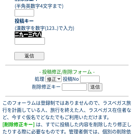
(半角英数字4文字まで)
投稿キー
(漢数字を数字(123..)で入力)
- 投稿修正/削除フォーム -
処理
投稿No
削除修正キー
このフォーラムは登録制ではありませんので、ラスベガス旅
行を計画している人、旅行を終えた人、ラスベガス在住者な
ど、今すぐ仮名でどなたでもご利用いただけます。
[削除修正キー]
は、すでに投稿した内容を削除したり修正し
たりする際に必要なものです。管理者側では、個別の削除依