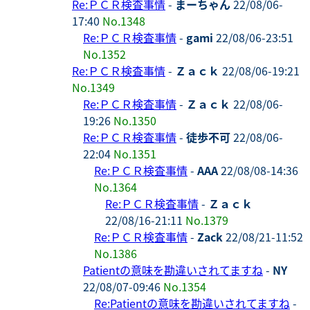
Re:ＰＣＲ検査事情
-
まーちゃん
22/08/06-
17:40
No.1348
Re:ＰＣＲ検査事情
-
gami
22/08/06-23:51
No.1352
Re:ＰＣＲ検査事情
-
Ｚａｃｋ
22/08/06-19:21
No.1349
Re:ＰＣＲ検査事情
-
Ｚａｃｋ
22/08/06-
19:26
No.1350
Re:ＰＣＲ検査事情
-
徒歩不可
22/08/06-
22:04
No.1351
Re:ＰＣＲ検査事情
-
AAA
22/08/08-14:36
No.1364
Re:ＰＣＲ検査事情
-
Ｚａｃｋ
22/08/16-21:11
No.1379
Re:ＰＣＲ検査事情
-
Zack
22/08/21-11:52
No.1386
Patientの意味を勘違いされてますね
-
NY
22/08/07-09:46
No.1354
Re:Patientの意味を勘違いされてますね
-