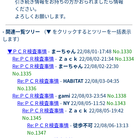
引き続き情報をお持ちの方がおられましたら情報
ください。
よろしくお願いします。
- 関連一覧ツリー
（▼ をクリックするとツリーを一括表示
します）
▼
ＰＣＲ検査事情
-
まーちゃん
22/08/01-17:48
No.1330
Re:ＰＣＲ検査事情
-
Ｚａｃｋ
22/08/02-21:34
No.1334
Re:ＰＣＲ検査事情
-
まーちゃん
22/08/02-22:30
No.1335
Re:ＰＣＲ検査事情
-
HABITAT
22/08/03-04:35
No.1336
Re:ＰＣＲ検査事情
-
gami
22/08/03-23:54
No.1338
Re:ＰＣＲ検査事情
-
NY
22/08/05-11:52
No.1343
Re:ＰＣＲ検査事情
-
Ｚａｃｋ
22/08/05-19:42
No.1345
Re:ＰＣＲ検査事情
-
徒歩不可
22/08/06-13:13
No.1347