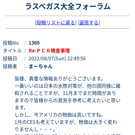
ラスベガス大全フォーラム
[
投稿リストに戻る
] [
返信する
]
投稿No
：
1360
タイトル
：
Re:ＰＣＲ検査事情
投稿日
： 2022/08/07(Sun) 22:49:56
投稿者
：
まーちゃん
皆様、貴重な情報ありがとうございます。
一番いいのは日本の水際対策が、他の国同様に緩
和されることですが、11月までまだ時間があり
ますので皆様からの意見を参考に考えたいと思い
ます。
しかし、今アメリカの物価は高いですね。
1月のCESも考えていますが、物価は大きく変わ
りませんし・・・。