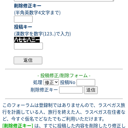
削除修正キー
(半角英数字4文字まで)
投稿キー
(漢数字を数字(123..)で入力)
- 投稿修正/削除フォーム -
処理
投稿No
削除修正キー
このフォーラムは登録制ではありませんので、ラスベガス旅
行を計画している人、旅行を終えた人、ラスベガス在住者な
ど、今すぐ仮名でどなたでもご利用いただけます。
[削除修正キー]
は、すでに投稿した内容を削除したり修正し