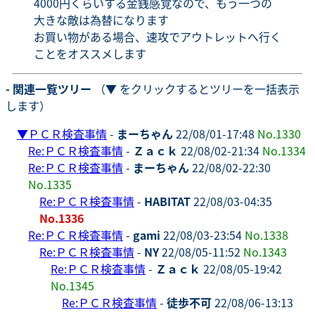
4000円くらいする金銭感覚なので、もう一つの
大きな敵は為替になります
お買い物がある場合、速攻でアウトレットへ行く
ことをオススメします
- 関連一覧ツリー
（▼ をクリックするとツリーを一括表示
します）
▼
ＰＣＲ検査事情
-
まーちゃん
22/08/01-17:48
No.1330
Re:ＰＣＲ検査事情
-
Ｚａｃｋ
22/08/02-21:34
No.1334
Re:ＰＣＲ検査事情
-
まーちゃん
22/08/02-22:30
No.1335
Re:ＰＣＲ検査事情
-
HABITAT
22/08/03-04:35
No.1336
Re:ＰＣＲ検査事情
-
gami
22/08/03-23:54
No.1338
Re:ＰＣＲ検査事情
-
NY
22/08/05-11:52
No.1343
Re:ＰＣＲ検査事情
-
Ｚａｃｋ
22/08/05-19:42
No.1345
Re:ＰＣＲ検査事情
-
徒歩不可
22/08/06-13:13