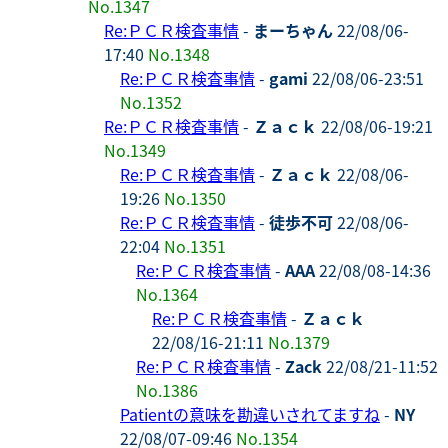
No.1347
Re:ＰＣＲ検査事情
-
まーちゃん
22/08/06-
17:40
No.1348
Re:ＰＣＲ検査事情
-
gami
22/08/06-23:51
No.1352
Re:ＰＣＲ検査事情
-
Ｚａｃｋ
22/08/06-19:21
No.1349
Re:ＰＣＲ検査事情
-
Ｚａｃｋ
22/08/06-
19:26
No.1350
Re:ＰＣＲ検査事情
-
徒歩不可
22/08/06-
22:04
No.1351
Re:ＰＣＲ検査事情
-
AAA
22/08/08-14:36
No.1364
Re:ＰＣＲ検査事情
-
Ｚａｃｋ
22/08/16-21:11
No.1379
Re:ＰＣＲ検査事情
-
Zack
22/08/21-11:52
No.1386
Patientの意味を勘違いされてますね
-
NY
22/08/07-09:46
No.1354