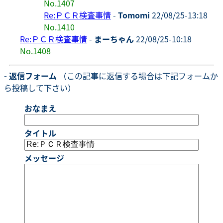
No.1407
Re:ＰＣＲ検査事情
-
Tomomi
22/08/25-13:18
No.1410
Re:ＰＣＲ検査事情
-
まーちゃん
22/08/25-10:18
No.1408
- 返信フォーム
（この記事に返信する場合は下記フォームか
ら投稿して下さい）
おなまえ
タイトル
メッセージ