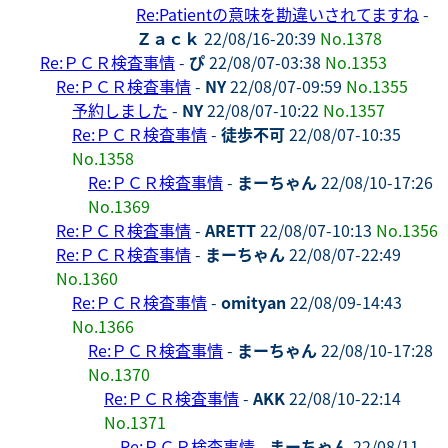
Re:Patientの意味を勘違いされてますね
-
Ｚａｃｋ
22/08/16-20:39
No.1378
Re:ＰＣＲ検査事情
-
ぴ
22/08/07-03:38
No.1353
Re:ＰＣＲ検査事情
-
NY
22/08/07-09:59
No.1355
予約しました
-
NY
22/08/07-10:22
No.1357
Re:ＰＣＲ検査事情
-
徒歩不可
22/08/07-10:35
No.1358
Re:ＰＣＲ検査事情
-
まーちゃん
22/08/10-17:26
No.1369
Re:ＰＣＲ検査事情
-
ARETT
22/08/07-10:13
No.1356
Re:ＰＣＲ検査事情
-
まーちゃん
22/08/07-22:49
No.1360
Re:ＰＣＲ検査事情
-
omityan
22/08/09-14:43
No.1366
Re:ＰＣＲ検査事情
-
まーちゃん
22/08/10-17:28
No.1370
Re:ＰＣＲ検査事情
-
AKK
22/08/10-22:14
No.1371
Re:ＰＣＲ検査事情
-
まーちゃん
22/08/11-