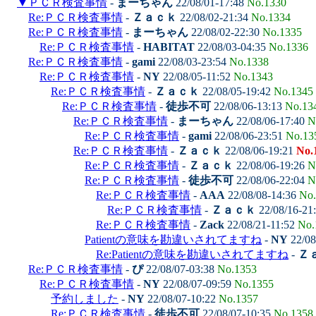
▼
ＰＣＲ検査事情
-
まーちゃん
22/08/01-17:48
No.1330
Re:ＰＣＲ検査事情
-
Ｚａｃｋ
22/08/02-21:34
No.1334
Re:ＰＣＲ検査事情
-
まーちゃん
22/08/02-22:30
No.1335
Re:ＰＣＲ検査事情
-
HABITAT
22/08/03-04:35
No.1336
Re:ＰＣＲ検査事情
-
gami
22/08/03-23:54
No.1338
Re:ＰＣＲ検査事情
-
NY
22/08/05-11:52
No.1343
Re:ＰＣＲ検査事情
-
Ｚａｃｋ
22/08/05-19:42
No.1345
Re:ＰＣＲ検査事情
-
徒歩不可
22/08/06-13:13
No.13
Re:ＰＣＲ検査事情
-
まーちゃん
22/08/06-17:40
N
Re:ＰＣＲ検査事情
-
gami
22/08/06-23:51
No.13
Re:ＰＣＲ検査事情
-
Ｚａｃｋ
22/08/06-19:21
No.
Re:ＰＣＲ検査事情
-
Ｚａｃｋ
22/08/06-19:26
N
Re:ＰＣＲ検査事情
-
徒歩不可
22/08/06-22:04
N
Re:ＰＣＲ検査事情
-
AAA
22/08/08-14:36
No.
Re:ＰＣＲ検査事情
-
Ｚａｃｋ
22/08/16-21
Re:ＰＣＲ検査事情
-
Zack
22/08/21-11:52
No.
Patientの意味を勘違いされてますね
-
NY
22/08
Re:Patientの意味を勘違いされてますね
-
Ｚ
Re:ＰＣＲ検査事情
-
ぴ
22/08/07-03:38
No.1353
Re:ＰＣＲ検査事情
-
NY
22/08/07-09:59
No.1355
予約しました
-
NY
22/08/07-10:22
No.1357
Re:ＰＣＲ検査事情
-
徒歩不可
22/08/07-10:35
No.1358