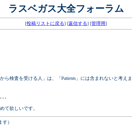
ラスベガス大全フォーラム
[
投稿リストに戻る
] [
返信する
] [
管理用
]
検査を受ける人」は、「Patients」には含まれないと考え
､､
めて欲しいです。
ます）