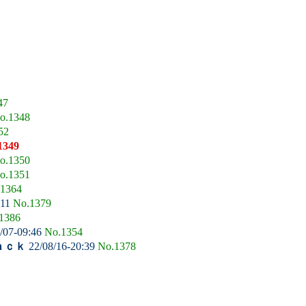
47
o.1348
52
1349
o.1350
o.1351
1364
:11
No.1379
1386
/07-09:46
No.1354
ａｃｋ
22/08/16-20:39
No.1378