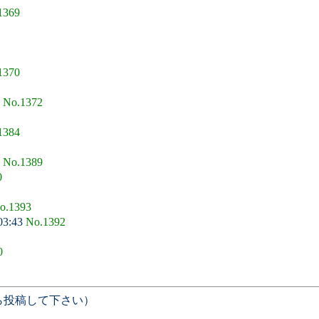
1369
1370
6
No.1372
1384
1
No.1389
0
o.1393
03:43
No.1392
0
ら投稿して下さい）