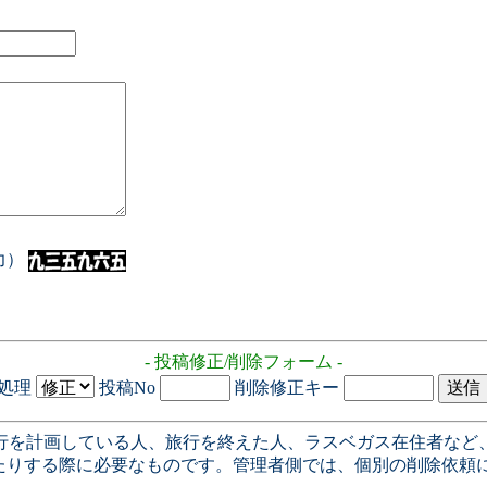
入力）
- 投稿修正/削除フォーム -
処理
投稿No
削除修正キー
行を計画している人、旅行を終えた人、ラスベガス在住者など
たりする際に必要なものです。管理者側では、個別の削除依頼