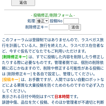
- 投稿修正/削除フォーム -
処理
投稿No
削除修正キー
このフォーラムは登録制ではありませんので、ラスベガス旅
行を計画している人、旅行を終えた人、ラスベガス在住者な
ど、今すぐ仮名でどなたでもご利用いただけます。
[削除修正キー]
は、すでに投稿した内容を削除したり修正し
たりする際に必要なものです。管理者側では、個別の削除依
頼に応じかねますので、削除や修正する可能性がある投稿に
は [削除修正キー] を各自で設定し、管理してください。
[投稿キー]
は、お手数ですが、人間ではない自動ロボットな
どによる悪質な大量投稿を防ぐためのものですので必ず入力
してください。
表示される日付や時刻はすべて
日本時間
です。
誹謗中傷、品位を欠く投稿、そのほか管理者が不適切と判断