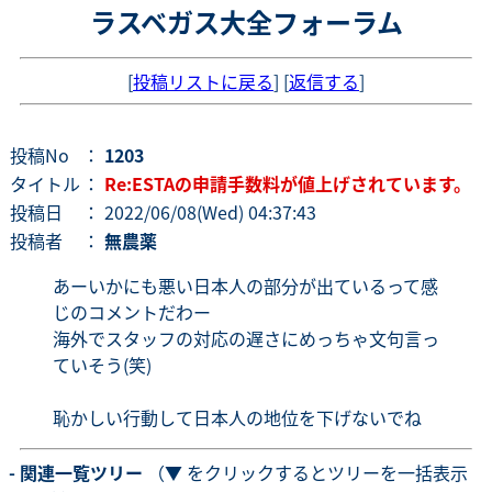
ラスベガス大全フォーラム
[
投稿リストに戻る
] [
返信する
]
投稿No
：
1203
タイトル
：
Re:ESTAの申請手数料が値上げされています。
投稿日
： 2022/06/08(Wed) 04:37:43
投稿者
：
無農薬
あーいかにも悪い日本人の部分が出ているって感
じのコメントだわー
海外でスタッフの対応の遅さにめっちゃ文句言っ
ていそう(笑)
恥かしい行動して日本人の地位を下げないでね
- 関連一覧ツリー
（▼ をクリックするとツリーを一括表示