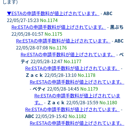
します）
▼
ESTAの申請手数料が値上げされています。
-
ABC
22/05/27-15:23
No.1174
Re:ESTAの申請手数料が値上げされています。
-
黒ぶち
22/05/28-01:57
No.1175
Re:ESTAの申請手数料が値上げされています。
-
ABC
22/05/28-07:08
No.1176
Re:ESTAの申請手数料が値上げされています。
-
ベ
ティ
22/05/28-12:47
No.1177
Re:ESTAの申請手数料が値上げされています。
-
Ｚａｃｋ
22/05/28-13:10
No.1178
Re:ESTAの申請手数料が値上げされています。
-
ベティ
22/05/28-14:45
No.1179
Re:ESTAの申請手数料が値上げされていま
す。
-
Ｚａｃｋ
22/05/28-15:59
No.1180
Re:ESTAの申請手数料が値上げされています。
-
ABC
22/05/29-15:42
No.1182
Re:ESTAの申請手数料が値上げされています。