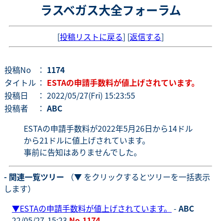
ラスベガス大全フォーラム
[
投稿リストに戻る
] [
返信する
]
投稿No
：
1174
タイトル
：
ESTAの申請手数料が値上げされています。
投稿日
： 2022/05/27(Fri) 15:23:55
投稿者
：
ABC
ESTAの申請手数料が2022年5月26日から14ドル
から21ドルに値上げされています。
事前に告知はありませんでした。
- 関連一覧ツリー
（▼ をクリックするとツリーを一括表示
します）
▼
ESTAの申請手数料が値上げされています。
-
ABC
22/05/27-15:23
No.1174